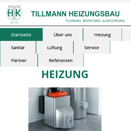
Startseite
Über uns
Heizung
Sanitär
Lüftung
Service
Partner
Referenzen
HEIZUNG